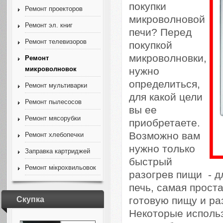
покупки
Ремонт проекторов
микроволновой
Ремонт эл. книг
печи? Перед
Ремонт телевизоров
покупкой
микроволновки,
Ремонт
нужно
микроволновок
определиться,
Ремонт мультиварки
для какой цели
Ремонт пылесосов
вы ее
Ремонт мясорубки
приобретаете.
Возможно вам
Ремонт хлебопечки
нужно только
Заправка картриджей
быстрый
Ремонт мікрохвильовок
разогрев пищи - д
печь, самая прост
готовую пищу и р
Скупка
Некоторые исполь