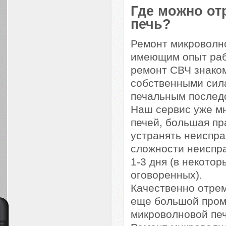
Где можно о
печь?
Ремонт микроволн
имеющим опыт раб
ремонт СВЧ знаком
собственными сила
печальным последс
Наш сервис уже м
печей, большая пр
устранять неиспра
сложности неиспра
1-3 дня (в некото
оговоренных).
Качественно отре
еще большой пром
микроволновой пе