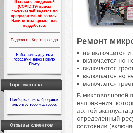
В связи с эпидемией
(COVID-19) прием
поситителей ведется по
предварителной записи.
Извините за временные
неудобства.
Ремонт микр
Подробно - Карта проезда
не включается и
Работаем с другими
включается но не
городами через Новую
Почту
включается греет
включается но н
включается грее
Горе-мастера
В микроволновой п
Подборка самых бредовых
напряжения, котор
ремонтов горе-мастеров.
долгой эксплуатац
определенный ресу
состоянии (включа
Отзывы клиентов