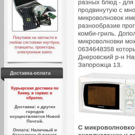
разных блюд - для
продвинутую с мн
микроволновок им
разнообразие прог
комби-гриль. Доп
Покупаем на запчасти в
микроволновки мож
любом состоянии ноутбуки,
планшеты, проекторы,
0634648358 которы
электронные книги.
Днеровский р-н На
Запорожца 13.
Доставка-оплата
Курьерская доставка по
Киеву, в сервис и
обратно.
Доставка: с других
городов
осуществляется Новой
Почтой.
С микроволновкой
Оплата: Наличный и
безналичный расчет.