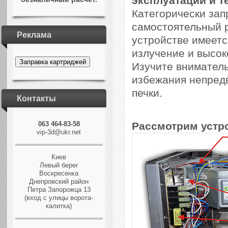
эксплуатации и т
Категорически зап
самостоятельный р
Реклама
устройстве имеетс
излучение и высок
Заправка картриджей
Изучите вниматель
избежания непред
печки.
Контакты
Рассмотрим устр
063 464-83-58
vip-3d@ukr.net
Киев
Левый берег
Воскресенка
Днепровский район
Петра Запорожца 13
(вход с улицы ворота-
калитка)